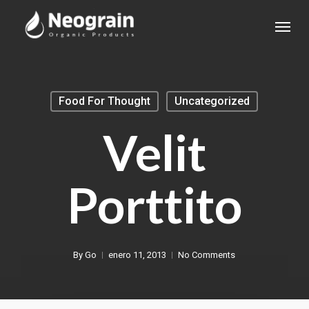
Skip
Menu
to
main
content
Food For Thought
Uncategorized
Velit
Porttito
By
Go
enero 11, 2013
No Comments